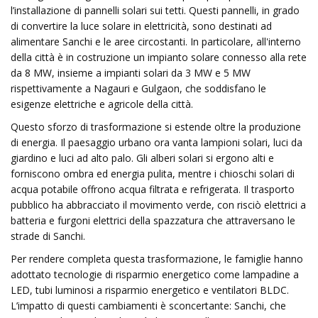
l’installazione di pannelli solari sui tetti. Questi pannelli, in grado
di convertire la luce solare in elettricità, sono destinati ad
alimentare Sanchi e le aree circostanti. In particolare, all'interno
della città è in costruzione un impianto solare connesso alla rete
da 8 MW, insieme a impianti solari da 3 MW e 5 MW
rispettivamente a Nagauri e Gulgaon, che soddisfano le
esigenze elettriche e agricole della città.
Questo sforzo di trasformazione si estende oltre la produzione
di energia. Il paesaggio urbano ora vanta lampioni solari, luci da
giardino e luci ad alto palo. Gli alberi solari si ergono alti e
forniscono ombra ed energia pulita, mentre i chioschi solari di
acqua potabile offrono acqua filtrata e refrigerata. Il trasporto
pubblico ha abbracciato il movimento verde, con risciò elettrici a
batteria e furgoni elettrici della spazzatura che attraversano le
strade di Sanchi.
Per rendere completa questa trasformazione, le famiglie hanno
adottato tecnologie di risparmio energetico come lampadine a
LED, tubi luminosi a risparmio energetico e ventilatori BLDC.
L’impatto di questi cambiamenti è sconcertante: Sanchi, che