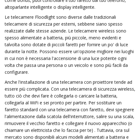
come bonus, puoi controllare il tuo faretto dal tuo telefono,
altoparlante intelligente o display intelligente.
Le telecamere Floodlight sono diverse dalle tradizionali
telecamere di sicurezza per esterni, sebbene siano spesso
realizzate dalle stesse aziende. Le telecamere wireless sono
spesso alimentate a batteria, più piccole, meno evidenti e
talvolta sono dotate di piccoli faretti per fornire un po' di luce
durante la notte. Possono essere un'opzione migliore nei luoghi
in cui non è necessaria l'accensione di una luce potente ogni
volta che passa una persona o un veicolo e sono più facili da
configurare.
Anche l'installazione di una telecamera con proiettore tende ad
essere più complicata. Con una telecamera di sicurezza wireless,
tutto ciò che devi fare è collegarla o caricare la batteria,
collegarla al WiFi e sei pronto per partire. Per sostituire un
faretto standard con una telecamera con faretto, devi spegnere
l'alimentazione dalla scatola dell'interruttore, salire su una scala,
rimuovere il vecchio faretto e collegare il nuovo apparecchio (o
chiamare un elettricista che lo faccia per te) . Tuttavia, ora sul
mercato sono disponibili alcuni modelli alimentati a batteria e