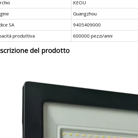
rchio
KEOU
igine
Guangzhou
dice SA
9405409000
pacità produttiva
600000 pezzi/anni
scrizione del prodotto