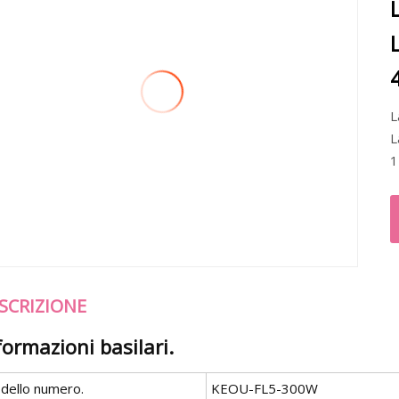
L
L
1
SCRIZIONE
formazioni basilari.
dello numero.
KEOU-FL5-300W