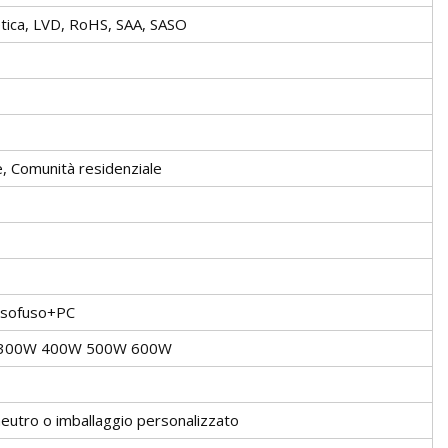
etica, LVD, RoHS, SAA, SASO
le, Comunità residenziale
essofuso+PC
300W 400W 500W 600W
 neutro o imballaggio personalizzato