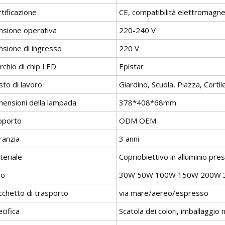
tificazione
CE, compatibilità elettromagn
nsione operativa
220-240 V
nsione di ingresso
220 V
chio di chip LED
Epistar
to di lavoro
Giardino, Scuola, Piazza, Corti
mensioni della lampada
378*408*68mm
pporto
ODM OEM
ranzia
3 anni
teriale
Copriobiettivo in alluminio pr
po
30W 50W 100W 150W 200W 
cchetto di trasporto
via mare/aereo/espresso
cifica
Scatola dei colori, imballaggio