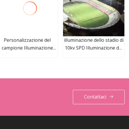
Personalizzazione del
illuminazione dello stadio di
campione Illuminazione
10kv SPD Illuminazione del
stradale a energia solare
bacino di illuminazione del
Lampada a risparmio
quadrato dell'aeroporto
energetico a LED bianco
Illuminazione di
Luci LED a energia solare
inondazione di IP65 800W
per esterni da 180 Watt
LED Highmast
Lampione stradale solare a
Contattaci
LED tutto in uno