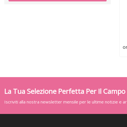
or
L
La Tua Selezione Perfetta Per Il Campo
Iscriviti alla nostra newsletter mensile per le ultime notizie e art