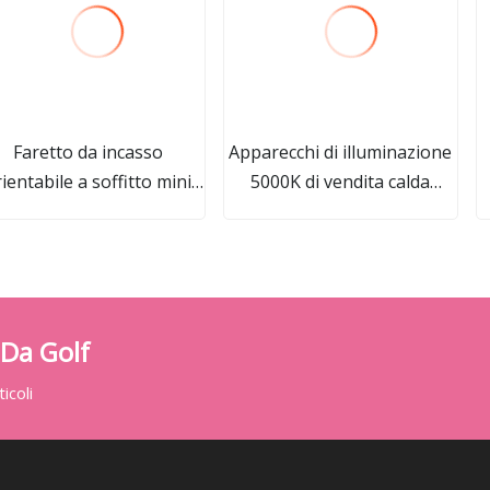
Faretto da incasso
Apparecchi di illuminazione
ientabile a soffitto mini
5000K di vendita calda
ED da incasso a soffitto
elencati CE / CB / RoHS /
sottile PC 5W LED
ETL Illuminazione
all'ingrosso
industriale Highbay LED
IP65 50W 100W 150W 200W
250W Luce lineare LED
 Da Golf
Highbay Luci convenienti
icoli