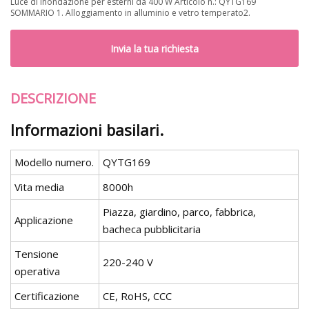
Luce di inondazione per esterni da 400 W Articolo n.: QYTG169
SOMMARIO 1. Alloggiamento in alluminio e vetro temperato2.
Invia la tua richiesta
DESCRIZIONE
Informazioni basilari.
Modello numero.
QYTG169
Vita media
8000h
Piazza, giardino, parco, fabbrica,
Applicazione
bacheca pubblicitaria
Tensione
220-240 V
operativa
Certificazione
CE, RoHS, CCC