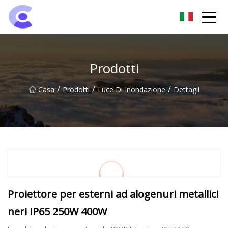
Gruppo di luci di inondazione di Hangzhou
Prodotti
/
/
/
Casa
Prodotti
Luce Di Inondazione
Dettagli
Proiettore per esterni ad alogenuri metallici
neri IP65 250W 400W