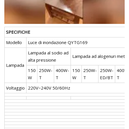
SPECIFICHE
Modello
Luce di inondazione QYTG169
Lampada al sodio ad
Lampada ad alogenuri metalli
alta pressione
Lampada
150
250W-
400W-
150
250W-
250W-
400W
W
T
T
W
T
ED/BT
T
Voltaggio
220V~240V 50/60Hz