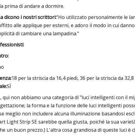
da prima di andare a dormire.
a dicono i nostri scrittori:
"Ho utilizzato personalmente le lam
offitto alle applique per esterni, e adoro il modo in cui dann
plicità di cambiare una lampadina."
fessionisti:
tro:
no
enza:
18 per la striscia da 16,4 piedi, 36 per la striscia da 32,8
ale:
SÌ
, qui non abbiamo una categoria di "luci intelligenti con il m
gettazione; la forma e la funzione delle luci intelligenti p
se meglio non includere alcuna illuminazione basandosi escl
rt Light Strip SE sarebbe quella giusta, poiché la sua varietà d
he un buon prezzo.) L'altra cosa grandiosa di queste luci è c