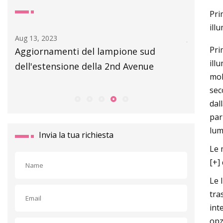
Pri
ill
Aug 13, 2023
Jun 01, 20
Pri
Aggiornamenti del lampione sud
39 picco
ill
dell'estensione della 2nd Avenue
impazzir
mol
sec
dal
par
lum
Invia la tua richiesta
Le 
[+]
Le 
tra
int
opz