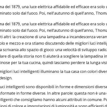
ma del 1879, una luce elettrica affidabile ed efficace era sol
uminato solo dal fuoco. Poi, nell'autunno di quell'anno, Tho
23
Jul 02, 2023
ma del 1879, una luce elettrica affidabile ed efficace era sol
li progetti fai-da-te che faranno
108
uminato solo dal fuoco. Poi, nell’autunno di quell’anno, Tho
e la tua casa
ti altri: la creazione di una lampadina a incandescenza veram
olo e mezzo e ora stiamo discutendo delle migliori luci intelli
la scrivania allo spazio di gioco: una velocità di sviluppo radi
lare di quella storia non ti aiuterà a scegliere la lampadina i
inose per la tua cucina, quindi lasciamo perdere la lunga visio
migliori luci intelligenti illuminano la tua casa con colori div
 design.
luci intelligenti sono disponibili in forme e dimensioni dive
sformate in forme diverse. In altre parole: questa non è una c
elligenti che consigliamo hanno alcuni attributi in comune. Po
ioni di colore e impostazioni di luminosità e sono efficienti 