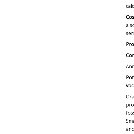
cal
Cos
a s
sem
Pro
Con
An
Pot
voc
Ora
pro
fos
Sma
anc