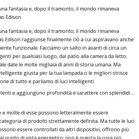
o una fantasia e, dopo il tramonto, il mondo rimaneva
mas Edison
o una fantasia e, dopo il tramonto, il mondo rimaneva
mas Edison raggiunse finalmente ciò a cui aspiravano anche
ente funzionale. Facciamo un salto in avanti di circa un
genti per qualsiasi luogo, dal patio alla camera da letto,
cale date le molte migliaia di anni di storia umana. Ma
ntelligente giusta per la tua lampada o le migliori strisce
ne di tutto e parliamo di luci intelligenti.
ertenti e aggiungono profondità e carattere con splendidi ...
rse e molte di esse possono letteralmente essere
ategoria di prodotti strettamente definita. Ma tutte le luci
ssono essere controllati da altri dispositivi, offrono più
dal punto di vista energetico: non è questa la cosa più