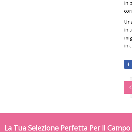
in 
cor
Una
in 
mig
in 
La Tua Selezione Perfetta Per Il Campo