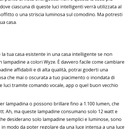
dove ciascuna di queste luci intelligenti verrà utilizzata al
offitto o una striscia luminosa sul comodino. Ma potresti
tua casa.
a tua casa esistente in una casa intelligente se non
n lampadine a colori Wyze. È davvero facile come cambiare
dine affidabili e di alta qualità, potrai goderti una
nosa che mai o oscurata a tuo piacimento o inondata di
lle luci tramite comando vocale, app o quel buon vecchio
r lampadina o possono brillare fino a 1.100 lumen, che
att. Ah, ma queste lampadine consumano solo 12 watt e
ro che desiderano solo lampadine semplici e luminose, sono
a in modo da poter regolare da una luce intensa a una luce