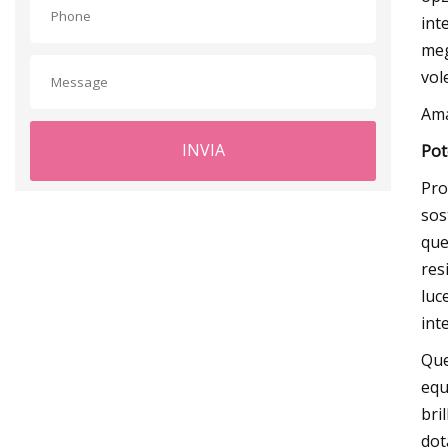
int
meg
vol
Am
INVIA
Pot
Pro
sos
que
res
luc
int
Que
equ
bri
dot