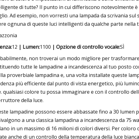
elligente di tutte? Il punto in cui differiscono notevolmente è 
lio. Ad esempio, non vorresti una lampada da scrivania sul s
ere ognuna di queste luci intelligenti da qualche parte nella 
azzonia
enza:
12
| Lumen:
1100
| Opzione di controllo vocale:
SÌ
babilmente, non troverai un modo migliore per trasformare l
tituendo tutte le lampadine a incandescenza al tuo posto co
lla proverbiale lampadina e, una volta installate queste lampa
idenza più efficiente dal punto di vista energetico, più lumi
e. qualsiasi colore tu possa immaginare e con il controllo de
erruttore della luce.
ste lampadine possono essere abbassate fino a 30 lumen pe
ivalgono a una classica lampadina a incandescenza da 75 w
llano in un massimo di 16 milioni di colori diversi. Per colo
ate anche di un controllo della temperatura della luce bianc