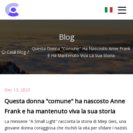
Gruppo di luci di inondazione di Hangzhou
Blog
Questa Donna "comune" Ha Nascosto Anne Frank
/
/
Casa
Blog
E Ha Mantenuto Viva La Sua Storia
Dec 13, 2023
Questa donna "comune" ha nascosto Anne
Frank e ha mantenuto viva la sua storia
La miniserie "A Small Light" racconta la storia di Miep Gies, una
giovane donna coraggiosa che rischiò la vita per sfidare i nazisti.