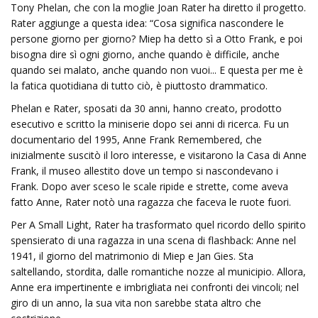
Tony Phelan, che con la moglie Joan Rater ha diretto il progetto.
Rater aggiunge a questa idea: “Cosa significa nascondere le
persone giorno per giorno? Miep ha detto sì a Otto Frank, e poi
bisogna dire sì ogni giorno, anche quando è difficile, anche
quando sei malato, anche quando non vuoi... E questa per me è
la fatica quotidiana di tutto ciò, è piuttosto drammatico.
Phelan e Rater, sposati da 30 anni, hanno creato, prodotto
esecutivo e scritto la miniserie dopo sei anni di ricerca. Fu un
documentario del 1995, Anne Frank Remembered, che
inizialmente suscitò il loro interesse, e visitarono la Casa di Anne
Frank, il museo allestito dove un tempo si nascondevano i
Frank. Dopo aver sceso le scale ripide e strette, come aveva
fatto Anne, Rater notò una ragazza che faceva le ruote fuori.
Per A Small Light, Rater ha trasformato quel ricordo dello spirito
spensierato di una ragazza in una scena di flashback: Anne nel
1941, il giorno del matrimonio di Miep e Jan Gies. Sta
saltellando, stordita, dalle romantiche nozze al municipio. Allora,
Anne era impertinente e imbrigliata nei confronti dei vincoli; nel
giro di un anno, la sua vita non sarebbe stata altro che