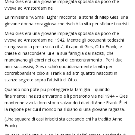
Miep Gies era una giovane impiegata sposata da poco che
viveva ad Amsterdam nel
La miniserie "A Small Light" racconta la storia di Miep Gies, una
giovane donna coraggiosa che rischiò la vita per sfidare i nazisti.
Miep Gies era una giovane impiegata sposata da poco che
viveva ad Amsterdam nel 1942. Mentre gli occupanti tedeschi
stringevano la presa sulla città, il capo di Gies, Otto Frank, le
chiese di nascondere lui e la sua famiglia dai nazisti, che
mandavano gli ebrei nei campi di concentramento . Per i due
anni successivi, Gies rischiò quotidianamente la vita per
contrabbandare cibo ai Frank e ad altri quattro nascosti in
stanze segrete sopra l'attività di Otto.
Quando non poté più proteggere la famiglia – quando
finalmente i nazisti arrivarono e li portarono via nel 1944 – Gies
mantenne viva la loro storia salvando i diari di Anne Frank. È lei
la ragione per cui il mondo ha Il diario di una giovane ragazza.
(Una squadra di casi irrisolti sta cercando chi ha tradito Anne
Frank)