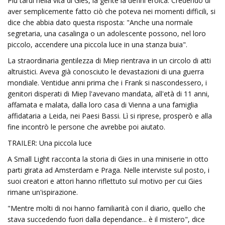
Più tardi nella vita di Gies, la gente la definì eroica. Credendo di
aver semplicemente fatto ciò che poteva nei momenti difficili, si
dice che abbia dato questa risposta: "Anche una normale
segretaria, una casalinga o un adolescente possono, nel loro
piccolo, accendere una piccola luce in una stanza buia".
La straordinaria gentilezza di Miep rientrava in un circolo di atti
altruistici. Aveva già conosciuto le devastazioni di una guerra
mondiale. Ventidue anni prima che i Frank si nascondessero, i
genitori disperati di Miep l'avevano mandata, all'età di 11 anni,
affamata e malata, dalla loro casa di Vienna a una famiglia
affidataria a Leida, nei Paesi Bassi. Lì si riprese, prosperò e alla
fine incontrò le persone che avrebbe poi aiutato.
TRAILER: Una piccola luce
A Small Light racconta la storia di Gies in una miniserie in otto
parti girata ad Amsterdam e Praga. Nelle interviste sul posto, i
suoi creatori e attori hanno riflettuto sul motivo per cui Gies
rimane un'ispirazione.
"Mentre molti di noi hanno familiarità con il diario, quello che
stava succedendo fuori dalla dependance... è il mistero", dice