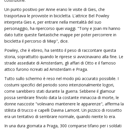
costrizione.
Un punto positivo per Anne erano le visite di Gies, che
trasportava le provviste in bicicletta. L'attrice Bel Powley
interpreta Gies e, per entrare nella mentalità del suo
personaggio, ha ripercorso quei viaggi. "Tony e Joan mi hanno
dato tutte queste fantastiche mappe per poter percorrere in
bicicletta il percorso di Miep", dice.
Powley, che è ebreo, ha sentito il peso di raccontare questa
storia, soprattutto quando le riprese si avvicinavano alla fine. Le
strade assediate di Amsterdam, gli affari di Otto e il famoso
attico furono ricreati ad Amsterdam e Praga.
Tutto sullo schermo è reso nel modo più accurato possibile. I
costumi specifici del periodo sono intenzionalmente logori,
come sarebbero stati durante la guerra. Sebbene il glamour
possa sembrare frivolo data la costante minaccia di morte, le
donne nascoste "volevano mantenere le apparenze", afferma la
stilista di trucco e capelli Davina Lamont. Un pizzico di rossetto
era un tentativo di sembrare normale, quando niente lo era.
In una dura giornata a Praga, 300 comparse tifano per i soldati