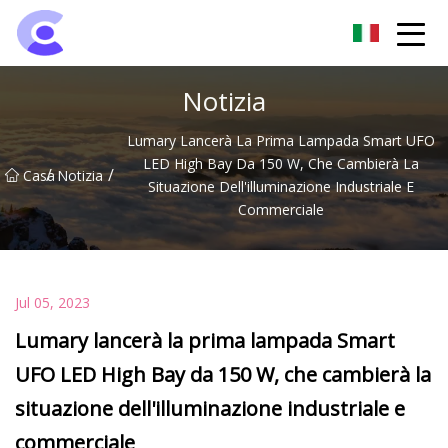
Gruppo di luci di inondazione di Hangzhou
Notizia
Lumary Lancerà La Prima Lampada Smart UFO
LED High Bay Da 150 W, Che Cambierà La
/
/
Casa
Notizia
Situazione Dell'illuminazione Industriale E
Commerciale
Jul 05, 2023
Lumary lancerà la prima lampada Smart
UFO LED High Bay da 150 W, che cambierà la
situazione dell'illuminazione industriale e
commerciale