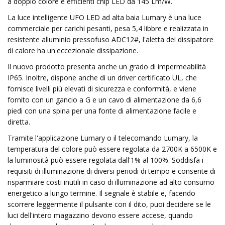
a doppio colore e efficienti chip LED da 145 Lm/W.
La luce intelligente UFO LED ad alta baia Lumary è una luce
commerciale per carichi pesanti, pesa 5,4 libbre e realizzata in
resistente alluminio pressofuso ADC12#, l'aletta del dissipatore
di calore ha un'eccezionale dissipazione.
Il nuovo prodotto presenta anche un grado di impermeabilità
IP65. Inoltre, dispone anche di un driver certificato UL, che
fornisce livelli più elevati di sicurezza e conformità, e viene
fornito con un gancio a G e un cavo di alimentazione da 6,6
piedi con una spina per una fonte di alimentazione facile e
diretta.
Tramite l'applicazione Lumary o il telecomando Lumary, la
temperatura del colore può essere regolata da 2700K a 6500K e
la luminosità può essere regolata dall'1% al 100%. Soddisfa i
requisiti di illuminazione di diversi periodi di tempo e consente di
risparmiare costi inutili in caso di illuminazione ad alto consumo
energetico a lungo termine. Il segnale è stabile e, facendo
scorrere leggermente il pulsante con il dito, puoi decidere se le
luci dell'intero magazzino devono essere accese, quando