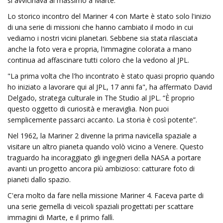
si avvicinava al massimo a Marte.
Lo storico incontro del Mariner 4 con Marte è stato solo l'inizio
di una serie di missioni che hanno cambiato il modo in cui
vediamo i nostri vicini planetari. Sebbene sia stata rilasciata
anche la foto vera e propria, l'immagine colorata a mano
continua ad affascinare tutti coloro che la vedono al JPL.
"La prima volta che l'ho incontrato è stato quasi proprio quando
ho iniziato a lavorare qui al JPL, 17 anni fa", ha affermato David
Delgado, stratega culturale in The Studio al JPL. “È proprio
questo oggetto di curiosità e meraviglia. Non puoi
semplicemente passarci accanto. La storia è così potente”.
Nel 1962, la Mariner 2 divenne la prima navicella spaziale a
visitare un altro pianeta quando volò vicino a Venere. Questo
traguardo ha incoraggiato gli ingegneri della NASA a portare
avanti un progetto ancora più ambizioso: catturare foto di
pianeti dallo spazio.
C'era molto da fare nella missione Mariner 4. Faceva parte di
una serie gemella di veicoli spaziali progettati per scattare
immagini di Marte, e il primo fallì.