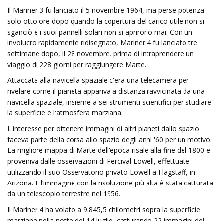
Il Mariner 3 fu lanciato il 5 novembre 1964, ma perse potenza
solo otto ore dopo quando la copertura del carico utile non si
sganciò e i suoi pannelli solari non si aprirono mai. Con un
involucro rapidamente ridisegnato, Mariner 4 fu lanciato tre
settimane dopo, il 28 novembre, prima di intraprendere un
viaggio di 228 giorni per raggiungere Marte.
Attaccata alla navicella spaziale c'era una telecamera per
rivelare come il pianeta appariva a distanza ravvicinata da una
navicella spaziale, insieme a sei strumenti scientifici per studiare
la superficie e l'atmosfera marziana.
L'interesse per ottenere immagini di altri pianeti dallo spazio
faceva parte della corsa allo spazio degli anni '60 per un motivo.
La migliore mappa di Marte dell'epoca risale alla fine del 1800 e
proveniva dalle osservazioni di Percival Lowell, effettuate
utilizzando il suo Osservatorio privato Lowell a Flagstaff, in
Arizona. E l’immagine con la risoluzione più alta è stata catturata
da un telescopio terrestre nel 1956.
Il Mariner 4 ha volato a 9.845,5 chilometri sopra la superficie
marziana nella notte del 14 luglio, catturando 22 immagini del