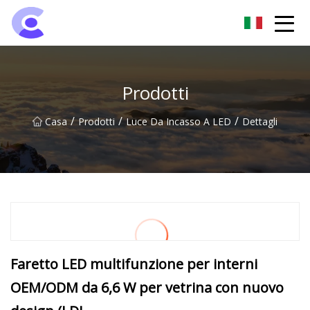
Gruppo di luci di inondazione di Hangzhou
Prodotti
/
/
/
Casa
Prodotti
Luce Da Incasso A LED
Dettagli
Faretto LED multifunzione per interni
OEM/ODM da 6,6 W per vetrina con nuovo